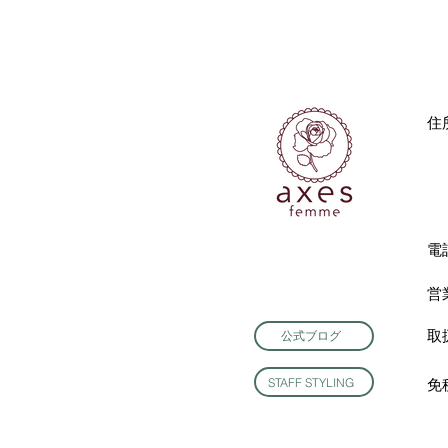
住
電
営
取
公式ブログ
STAFF STYLING
免