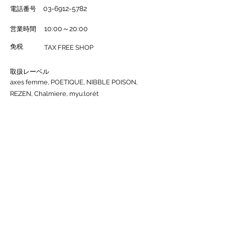
電話番号
03-6912-5782
営業時間
10:00～20:00
免税
TAX FREE SHOP
取扱レーベル
axes femme, POETIQUE, NIBBLE POISON,
REZEN, Chalmiere, myu:lorét
公式ブログ
STAFF STYLING
求人情報はこちら
店舗検索に戻る
※応募を受け付けていない場合は
エラー画面が表示されます。
※商品の取り扱いについて※
​ 一部の店舗では、取扱アイテムが限られる場合がございます。また、取扱レー
ベルとして記載がある場合でも、
全商品の入荷がない可能性がございます。あらかじめご了承ください。
※営業時間について※
営業状況および営業時間は、時期などにより変動する場合がございます。
最新の情報については、お手数ですが各施設の公式ホームページをご確認くだ