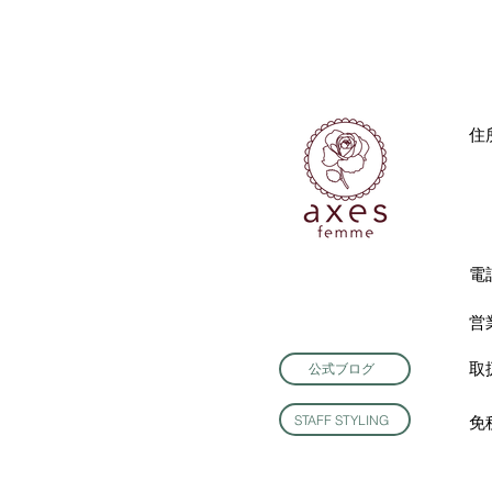
住
電
営
取
公式ブログ
STAFF STYLING
免