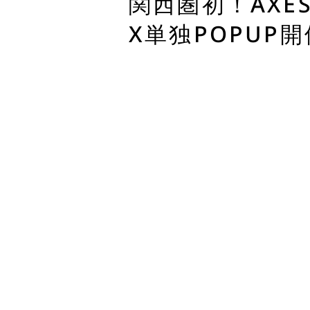
関西圏初！AXES
X単独POPUP開