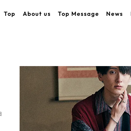
Top
About us
Top Message
News
日