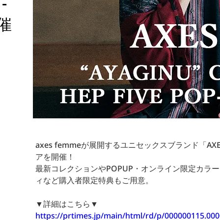
-
催
axes femmeが展開するユニセックスブランド「AX
アを開催！
最新コレクションやPOPUP・オンライン限定カラ
ィなど購入者限定特典もご用意。
▼詳細はこちら▼
https://prtimes.jp/main/html/rd/p/000000115.00