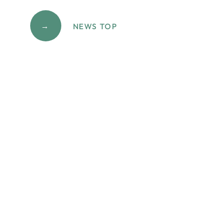
→
NEWS TOP
IGA Co.,Ltd.
IGA TOKYO
〒104-0061 東京都中央区銀座
三丁目7番3号 銀座オーミビル
6F
TEL：03-6263-2500(代表)
FAX：03-6263-2505
IGA ECHIZEN BASE
〒915-0052 福井県越前市
矢放町13-8-9